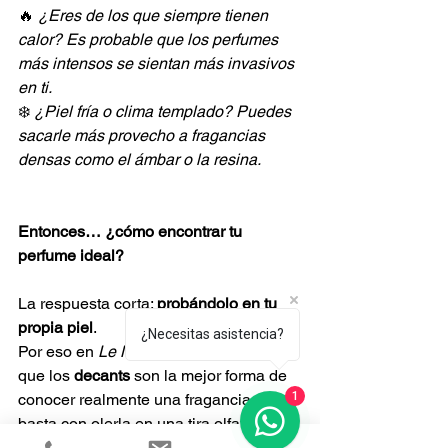
🔥 
¿Eres de los que siempre tienen 
calor? Es probable que los perfumes 
más intensos se sientan más invasivos 
en ti.
❄️ 
¿Piel fría o clima templado? Puedes 
sacarle más provecho a fragancias 
densas como el ámbar o la resina.
Entonces… ¿cómo encontrar tu 
perfume ideal?
La respuesta corta: 
probándolo en tu 
propia piel
.
¿Necesitas asistencia?
Por eso en 
Le Nez de Toto
 creemos 
que los 
decants
 son la mejor forma de 
1
conocer realmente una fragancia. No 
basta con olerla en una tira olfativa o 
en otra persona. Necesitas vivirla, 