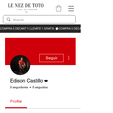
Más acciones
Seguir
Administrador
Edison Castillo
0 seguidores
0 seguidos
Profile