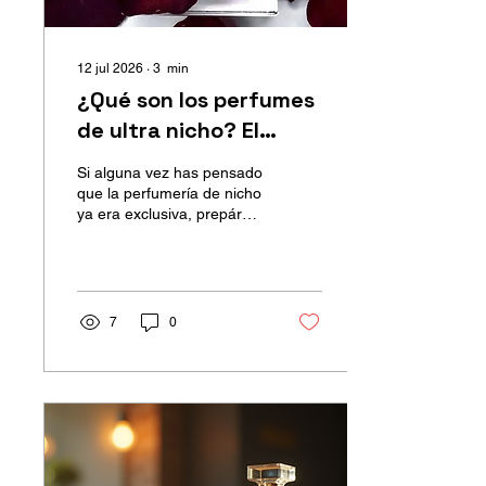
12 jul 2026
∙
3
min
¿Qué son los perfumes
de ultra nicho? El
siguiente nivel de la
Si alguna vez has pensado
perfumería
que la perfumería de nicho
ya era exclusiva, prepárate
para descubrir un universo
aún más fascinante: la
perfumería de ultra nicho.
Es un término que cada
vez aparece con más
7
0
frecuencia entre
coleccionistas y
entusiastas, pero que
todavía genera muchas
dudas. ¿Qué significa
realmente? ¿Vale la pena
invertir en un perfume de
ultra nicho? ¿Y qué lo