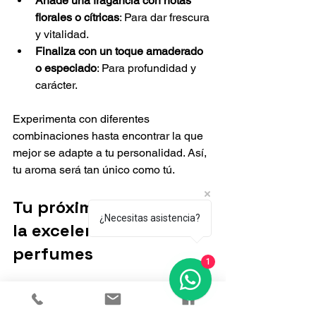
Añade una fragancia con notas 
florales o cítricas
: Para dar frescura 
y vitalidad.
Finaliza con un toque amaderado 
o especiado
: Para profundidad y 
carácter.
Experimenta con diferentes 
combinaciones hasta encontrar la que 
mejor se adapte a tu personalidad. Así, 
tu aroma será tan único como tú.
Tu próximo paso hacia 
¿Necesitas asistencia?
la excelencia en 
perfumes
1
Ahora que conoces los secretos para 
elegir, cuidar y disfrutar de fragancias 