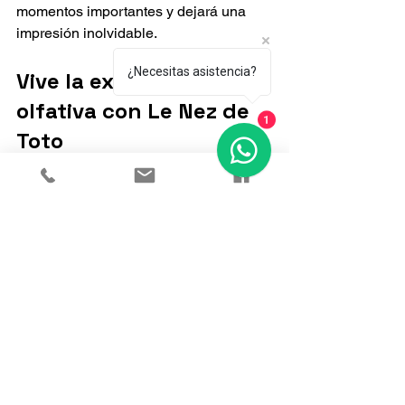
momentos importantes y dejará una 
impresión inolvidable.
¿Necesitas asistencia?
Vive la experiencia 
olfativa con Le Nez de 
1
Toto
En Guatemala, Le Nez de Toto se 
posiciona como el destino principal 
para quienes buscan fragancias 
exclusivas. Su propuesta va más allá 
de vender perfumes: ofrece una 
experiencia olfativa única. Aquí puedes 
descubrir perfumes de nicho y de 
diseñador que no se encuentran en 
cualquier lugar.
Además, su servicio de entrega a 