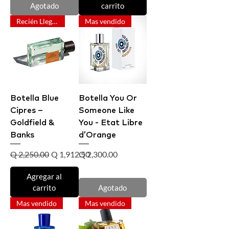
Agotado
carrito
Recién Llegado
Mas vendido
Botella Blue
Botella You Or
Cipres –
Someone Like
Goldfield &
You - Etat Libre
Banks
d’Orange
Precio
Precio de oferta
Precio
Q 2,250.00
Q 1,912.50
Q 2,300.00
Agregar al
carrito
Agotado
Mas vendido
Mas vendido