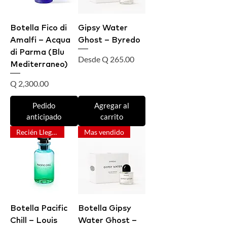
Botella Fico di
Gipsy Water
Amalfi – Acqua
Ghost – Byredo
di Parma (Blu
Precio de oferta
Desde
Q 265.00
Mediterraneo)
Precio
Q 2,300.00
Pedido
Agregar al
anticipado
carrito
Recién Llegado
Mas vendido
Botella Pacific
Botella Gipsy
Chill – Louis
Water Ghost –