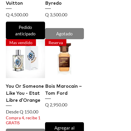
Vuitton
Byredo
Precio
Precio
Q 4,500.00
Q 3,500.00
Pedido
anticipado
Agotado
Mas vendido
Reserva
You Or Someone
Bois Marocain –
Like You - Etat
Tom Ford
Libre d’Orange
Precio
Q 2,950.00
Precio de oferta
Desde
Q 150.00
Compra 4, recibe 1
GRATIS
Agregar al