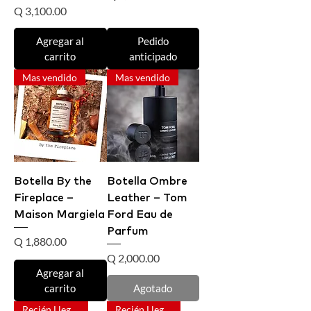
Precio
Q 3,100.00
Agregar al
Pedido
carrito
anticipado
Mas vendido
Mas vendido
Botella By the
Botella Ombre
Fireplace –
Leather – Tom
Maison Margiela
Ford Eau de
Parfum
Precio
Q 1,880.00
Precio
Q 2,000.00
Agregar al
carrito
Agotado
Recién Llegado
Recién Llegado