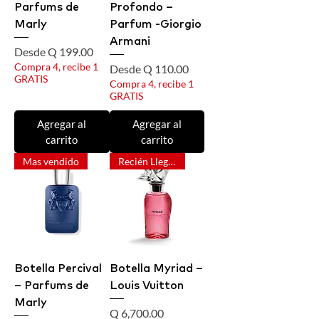
Parfums de
Profondo –
Marly
Parfum -Giorgio
Armani
Precio de oferta
Desde
Q 199.00
Compra 4, recibe 1
Precio de oferta
Desde
Q 110.00
GRATIS
Compra 4, recibe 1
GRATIS
Agregar al
Agregar al
carrito
carrito
Mas vendido
Recién Llegado
Botella Percival
Botella Myriad –
– Parfums de
Louis Vuitton
Marly
Precio
Q 6,700.00