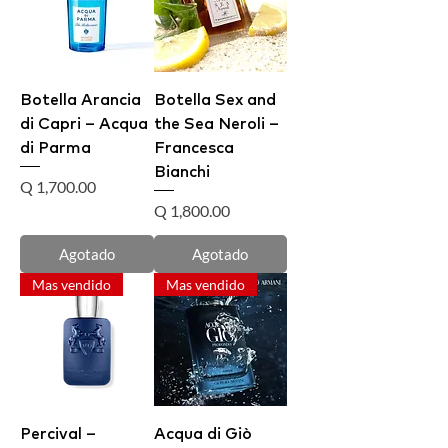
Botella Arancia
Botella Sex and
di Capri – Acqua
the Sea Neroli –
di Parma
Francesca
Bianchi
Precio
Q 1,700.00
Precio
Q 1,800.00
Agotado
Agotado
Mas vendido
Mas vendido
Percival –
Acqua di Giò