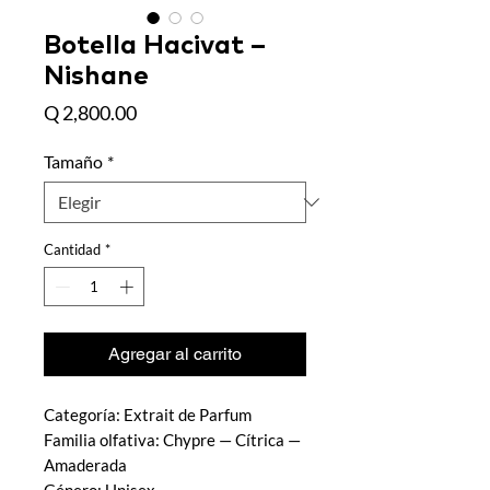
Botella Hacivat –
Nishane
Precio
Q 2,800.00
Tamaño
*
Cantidad
*
Agregar al carrito
Categoría: Extrait de Parfum
Familia olfativa: Chypre — Cítrica —
Amaderada
Género: Unisex