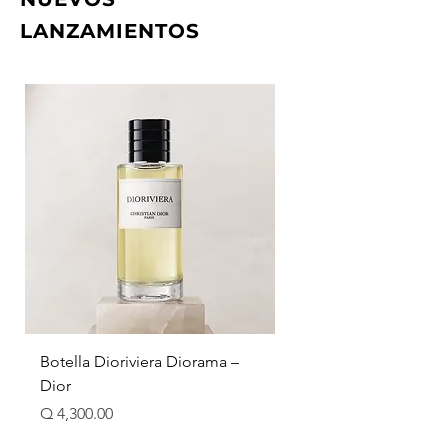
LANZAMIENTOS
Botella Dioriviera Diorama –
Arancia di Capri La Ris
Dior
Acqua di Parma
Precio
Precio de oferta
Q 4,300.00
Desde