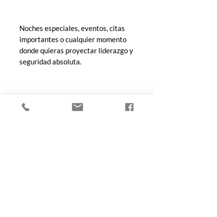
Noches especiales, eventos, citas
importantes o cualquier momento
donde quieras proyectar liderazgo y
seguridad absoluta.
Tip de Le Nez de Toto
Si buscas una fragancia con
proyección alta y personalidad
fuerte, Unstoppable Hong Kong es
para ti. Te recomendamos probarlo
primero en formato decant para
experimentar su evolución en piel
antes de ir por la botella completa.