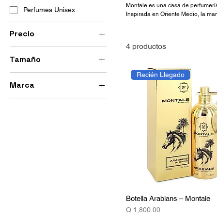
Montale es una casa de perfumería
Perfumes Unisex
Inspirada en Oriente Medio, la ma
y envolventes. Con una identidad 
carácter.
Precio
4 productos
Tamaño
110 GTQ
1800 GTQ
Recién Llegado
10 ml
Marca
100 ml
Montale
5 ml
Botella Arabians – Montale
Precio
Q 1,800.00