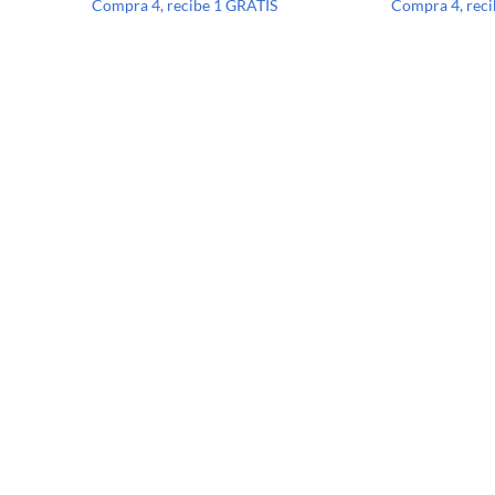
Compra 4, recibe 1 GRATIS
Compra 4, rec
POLITICAS
CO
NO
Terminos y condiciones
Políticas de privacidad
Preguntas frecuentes
info@