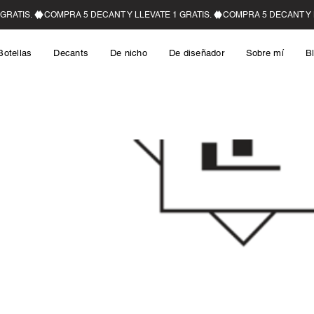
Botellas
Decants
De nicho
De diseñador
Sobre mí
B