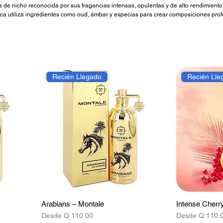
 de nicho reconocida por sus fragancias intensas, opulentas y de alto rendimiento
rca utiliza ingredientes como oud, ámbar y especias para crear composiciones pro
marcada y gran proyección, Montale ofrece perfumes potentes, duraderos y con fue
Recién Llegado
Recién Lle
Arabians – Montale
Intense Cherr
Precio de oferta
Precio de ofer
Desde
Q 110.00
Desde
Q 110.