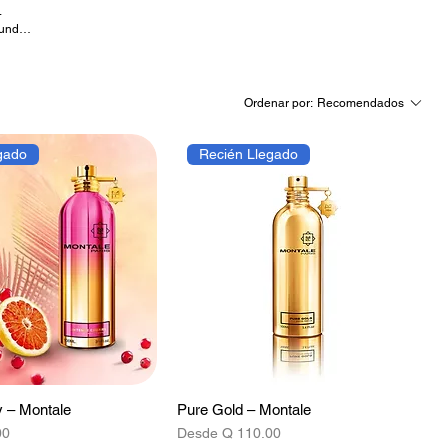
.
fundas
rte
Ordenar por:
Recomendados
gado
Recién Llegado
y – Montale
Pure Gold – Montale
ta
Precio de oferta
00
Desde
Q 110.00