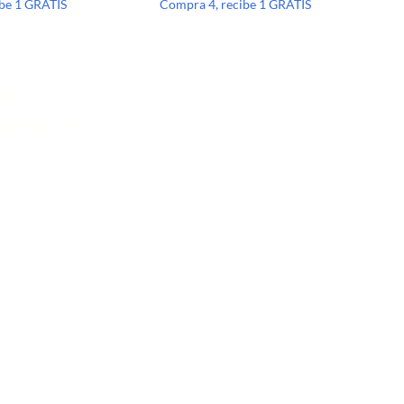
ibe 1 GRATIS
Compra 4, recibe 1 GRATIS
NECTA CON
SOTROS
lenezdetoto.com