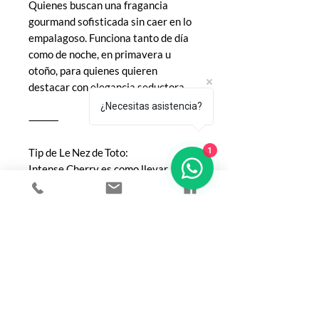
Quienes buscan una fragancia
gourmand sofisticada sin caer en lo
empalagoso. Funciona tanto de día
como de noche, en primavera u
otoño, para quienes quieren
destacar con elegancia seductora.
¿Necesitas asistencia?
⸻
1
Tip de Le Nez de Toto:
Intense Cherry es como llevar
contigo un postre de lujo a todas
partes: delicioso, profundo y
sorprendentemente elegante.
COMPRA
Todos los productos