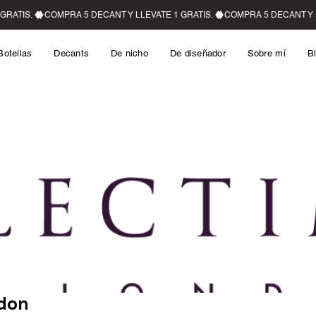
Botellas
Decants
De nicho
De diseñador
Sobre mí
B
ndon