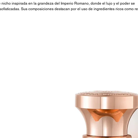
nicho inspirada en la grandeza del Imperio Romano, donde el lujo y el poder se
sofisticadas. Sus composiciones destacan por el uso de ingredientes ricos como re
mes opulentos y duraderos. Cada creación refleja fuerza, elegancia y una identid