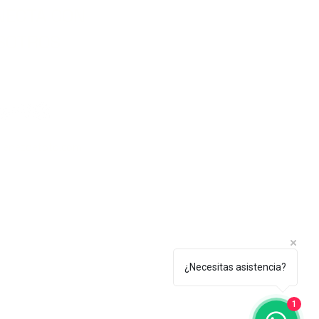
NECTA CON
SOTROS
lenezdetoto.com
¿Necesitas asistencia?
1