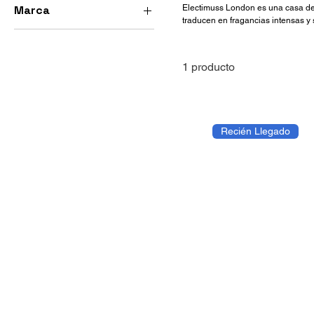
Marca
Electimuss London es una casa de 
5 ml
traducen en fragancias intensas y 
Electimuss London
especias y maderas, creando perfu
audaz.
1 producto
Recién Llegado