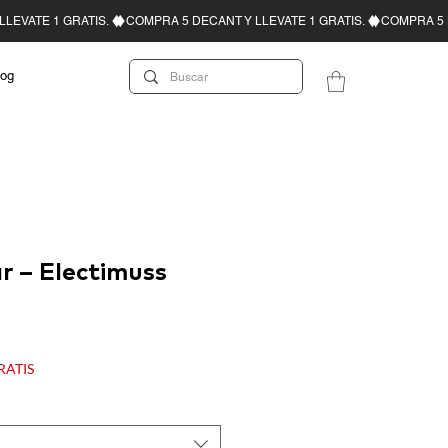
log
r – Electimuss
recio de oferta
GRATIS