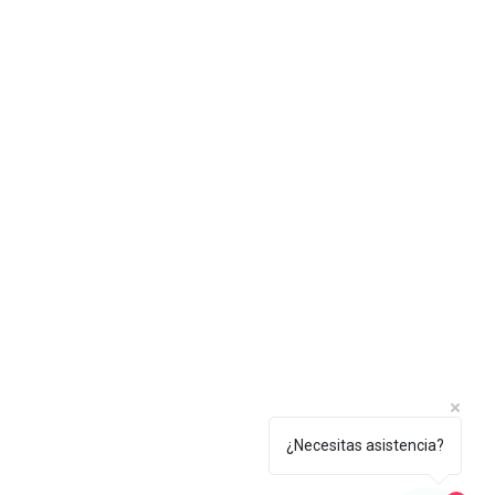
NECTA CON
SOTROS
lenezdetoto.com
¿Necesitas asistencia?