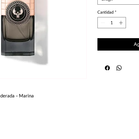
Cantidad
*
Ag
aderada – Marina