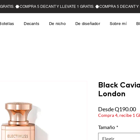
Botellas
Decants
De nicho
De diseñador
Sobre mí
B
Black Cavia
London
P
Desde
Q190.00
Compra 4, recibe 1 
Tamaño
*
Elegir