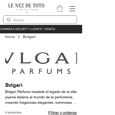
Inicio
Bvlgari
Bvlgari
Bvlgari Parfums traslada el legado de la alta
joyería italiana al mundo de la perfumería,
creando fragancias elegantes, luminosas y
sofisticadas. Sus composiciones combinan
Filtrar y ordenar
4 productos
ingredientes de alta calidad con una