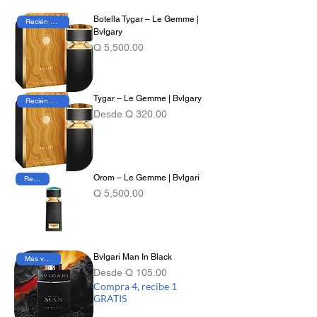
estética refinada, donde destacan notas
Botella Tygar – Le Gemme |
Recién Llegado
cítricas, florales y amaderadas. Cada
Bvlgary
perfume refleja lujo contemporáneo,
Precio
Q 5,500.00
equilibrio y un estilo distintivo inspirado en
la excelencia italiana.
Tygar – Le Gemme | Bvlgary
Recién Llegado
Precio de oferta
Desde
Q 320.00
Orom – Le Gemme | Bvlgari
Reserva
Precio
Q 5,500.00
Bvlgari Man In Black
Mas vendido
Precio de oferta
Desde
Q 105.00
Compra 4, recibe 1
GRATIS