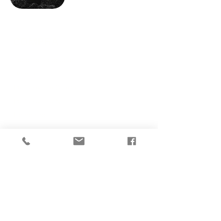
COMPRA
Todos los productos
Botellas
Perfumes de Diseñador
Perfumes de Nicho
Femenino
Masculinos
Unisex
Sobre mí
POLITICAS
Terminos y condiciones
Políticas de privacidad