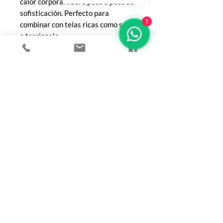
calor corporal libere poco a poco su
sofisticación. Perfecto para
1
combinar con telas ricas como seda
o terciopelo.
COMPRA
Todos los productos
Botellas
Perfumes de Diseñador
Perfumes de Nicho
Femenino
Masculinos
Unisex
Sobre mí