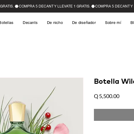
Botellas
Decants
De nicho
De diseñador
Sobre mí
B
Botella Wil
Precio
Q 5,500.00