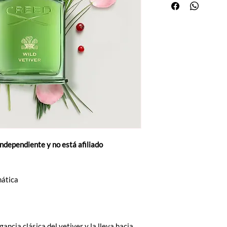
independiente y no está afiliado
ática
ancia clásica del vetiver y la lleva hacia