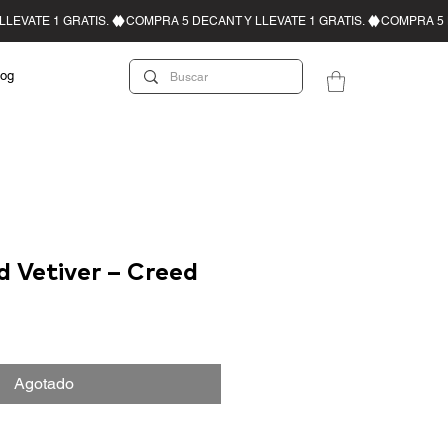
log
d Vetiver – Creed
Agotado