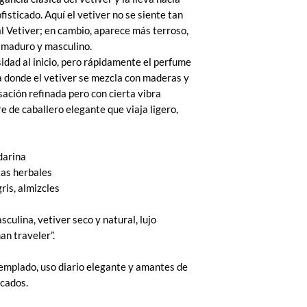
fisticado. Aquí el vetiver no se siente tan
l Vetiver; en cambio, aparece más terroso,
 maduro y masculino.
idad al inicio, pero rápidamente el perfume
a donde el vetiver se mezcla con maderas y
ación refinada pero con cierta vibra
re de caballero elegante que viaja ligero,
darina
tas herbales
is, almizcles
sculina, vetiver seco y natural, lujo
an traveler”.
templado, uso diario elegante y amantes de
icados.