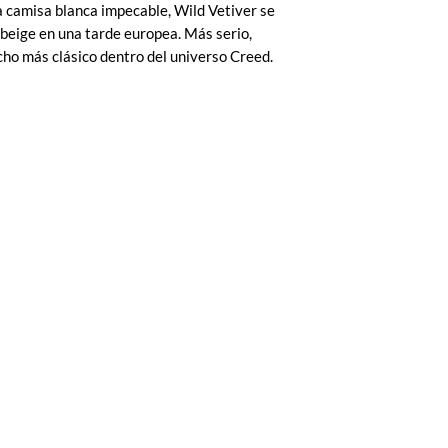
a camisa blanca impecable, Wild Vetiver se
 beige en una tarde europea. Más serio,
ho más clásico dentro del universo Creed.
POLITICAS
CO
NO
Terminos y condiciones
Políticas de privacidad
Preguntas frecuentes
info@