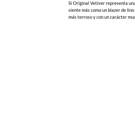
Si Original Vetiver representa un
siente más como un blazer de lino
más terroso y con un carácter muc
COMPRA
Todos los productos
Botellas
Perfumes de Diseñador
Perfumes de Nicho
Femenino
Masculinos