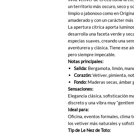
un territorio más oscuro, seco y so
limpio o jabonoso como en Origina
amaderado y con un carácter más
La apertura cítrica aporta luminos
desarrolla una faceta verde y sec
especias suaves, creando una sens
aventurera y clásica. Tiene ese ai
pero siempre impecable.
Notas principales:
Salida:
Bergamota, limón, man
Corazón:
Vetiver, pimienta, no
Fondo:
Maderas secas, ámbar gr
Sensaciones:
Elegancia clásica, sofisticación ma
discreto y una vibra muy “gentlem
Ideal para:
Oficina, eventos formales, clima 
los vetiver más naturales y sofist
Tip de Le Nez de Toto: