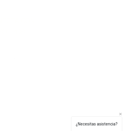
NECTA CON
SOTROS
lenezdetoto.com
¿Necesitas asistencia?