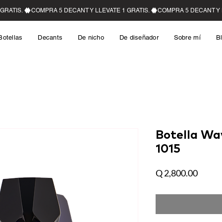
Botellas
Decants
De nicho
De diseñador
Sobre mí
B
Botella Wa
1015
Precio
Q 2,800.00