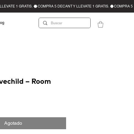
log
vechild – Room
Agotado