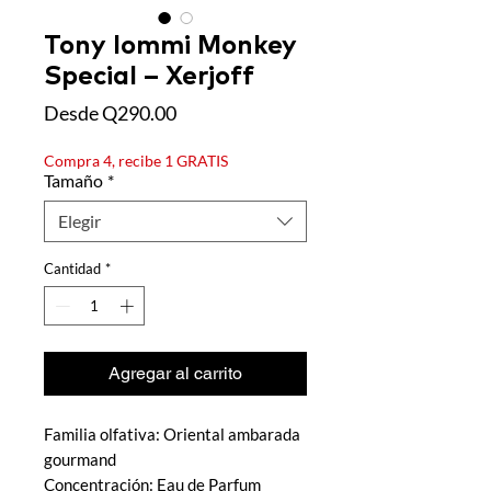
Tony Iommi Monkey
Special – Xerjoff
Precio
Desde
Q290.00
de
oferta
Compra 4, recibe 1 GRATIS
Tamaño
*
Elegir
Cantidad
*
Agregar al carrito
Familia olfativa: Oriental ambarada
gourmand
Concentración: Eau de Parfum