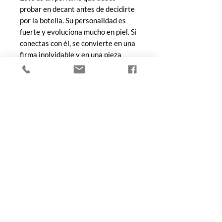
probar en decant antes de decidirte
por la botella. Su personalidad es
fuerte y evoluciona mucho en piel. Si
conectas con él, se convierte en una
firma inolvidable y en una pieza
clave para cualquier colección nicho.
COMPRA
Todos los productos
Botellas
Perfumes de Diseñador
Perfumes de Nicho
Femenino
Masculinos
Unisex