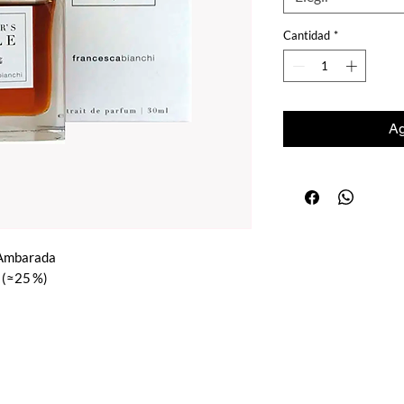
Cantidad
*
Ag
– Ambarada
 (≈25 %)