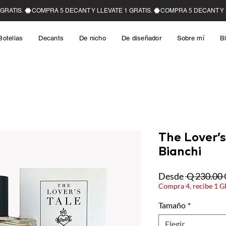
Botellas
Decants
De nicho
De diseñador
Sobre mí
B
The Lover’s
Bianchi
Desde
 Q 230.00 
Compra 4, recibe 1 
Tamaño
*
Elegir