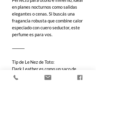
en planes nocturnos como salidas
elegantes o cenas. Si buscás una
fragancia robusta que combine calor
especiado con cuero seductor, este
perfume es para vos.
⸻
Tip de Le Nez de Toto:
Dark Leather es como un saco de
cuero sobre piel desnuda en una
noche fría: atrevido, refinado y casi
imposible de ignorar.
COMPRA
Todos los productos