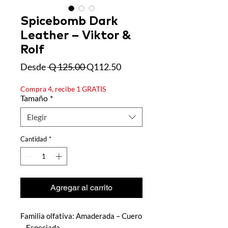
Spicebomb Dark
Leather – Viktor &
Rolf
Precio
Precio
Desde
 Q 125.00 
Q112.50
de
oferta
Compra 4, recibe 1 GRATIS
Tamaño
*
Elegir
Cantidad
*
Agregar al carrito
Familia olfativa: Amaderada – Cuero
– Especiada