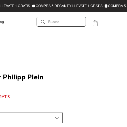
log
 Philipp Plein
recio de oferta
GRATIS