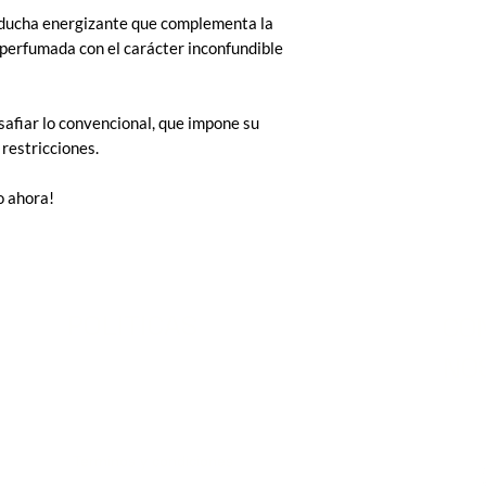
 ducha energizante que complementa la
y perfumada con el carácter inconfundible
afiar lo convencional, que impone su
n restricciones.
o ahora!
POLITICAS
CO
NO
Terminos y condiciones