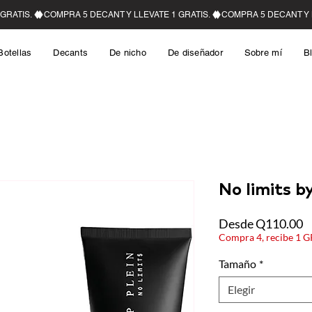
Botellas
Decants
De nicho
De diseñador
Sobre mí
B
No limits by
P
Desde
Q110.00
Compra 4, recibe 1 
Tamaño
*
Elegir