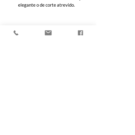
elegante o de corte atrevido.
Tip de Le Nez de Toto:
Un perfume que comienza con una
sonrisa tropical y termina con una
reverencia oriental. Si querés algo
exótico, lujoso y diferente: Oud
Maracujá es tu guilty pleasure
olfativo.
COMPRA
Todos los productos
Botellas