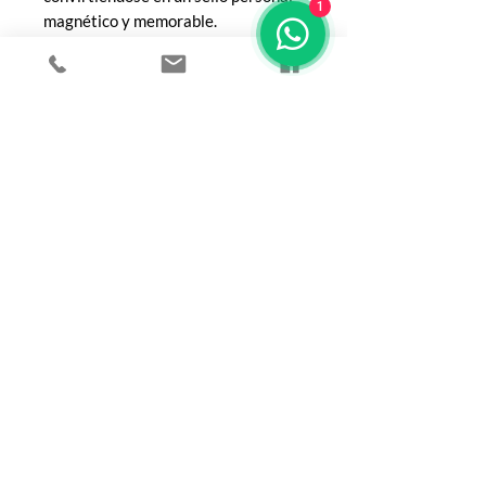
1
magnético y memorable.
COMPRA
Todos los productos
Botellas
Perfumes de Diseñador
Perfumes de Nicho
Femenino
Masculinos
Unisex
Sobre mí
POLITICAS