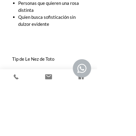
Personas que quieren una rosa
distinta
Quien busca sofisticación sin
dulzor evidente
Tip de Le Nez de Toto
Si crees que no te gustan los
perfumes de rosa, Rose 31 puede
cambiar tu percepción. Es una rosa
con madera y especias, con mucha
personalidad.
En formato decant es ideal para
probar su evolución en piel; en
botella, es una declaración de estilo
para quienes entienden la