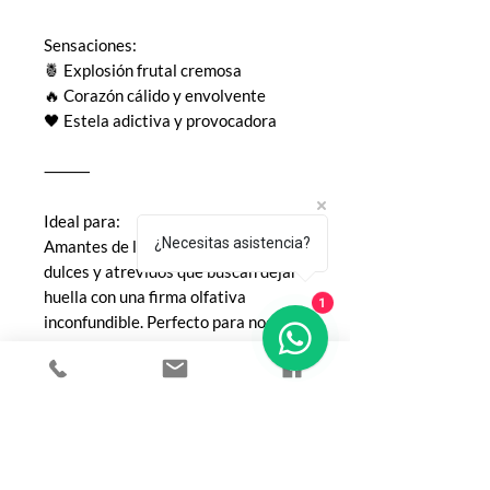
Sensaciones:
🍍 Explosión frutal cremosa
🔥 Corazón cálido y envolvente
🖤 Estela adictiva y provocadora
⸻
Ideal para:
¿Necesitas asistencia?
Amantes de los perfumes intensos,
dulces y atrevidos que buscan dejar
huella con una firma olfativa
1
inconfundible. Perfecto para noches
especiales, salidas glamorosas o
simplemente cuando quieres
sentirte ¡qué chimba!
⸻