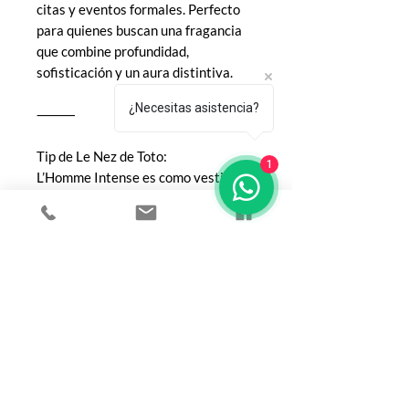
citas y eventos formales. Perfecto
para quienes buscan una fragancia
que combine profundidad,
sofisticación y un aura distintiva.
¿Necesitas asistencia?
⸻
Tip de Le Nez de Toto:
1
L’Homme Intense es como vestir un
traje a medida con forro de seda:
impecable por fuera, irresistible por
dentro.
COMPRA
Todos los productos
Botellas