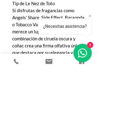
Tip de Le Nez de Toto
Si disfrutas de fragancias como
Angels' Share, Side Effect, Baraonda
o Tobacco Vanille, Plum in Cognac
¿Necesitas asistencia?
merece un lugar en tu colección. Su
combinación de ciruela oscura y
coñac crea una firma olfativa única
1
que destaca por su elegancia y
capacidad de generar recuerdos
desde la primera aplicación. 🍷✨
COMPRA
Todos los productos
Botellas
Perfumes de Diseñador
Perfumes de Nicho