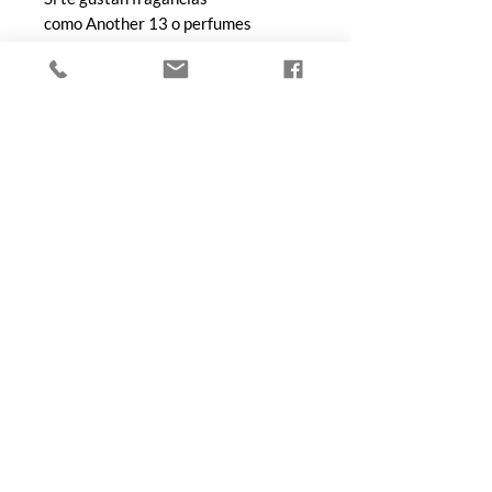
como Another 13 o perfumes
almizclados con un aire intelectual y
pulcro, Orphéon es una elección
segura. Funciona especialmente bien
en formato decant para descubrir
cómo evoluciona en tu piel a lo largo
del día.
COMPRA
Todos los productos
Botellas
Perfumes de Diseñador
Perfumes de Nicho