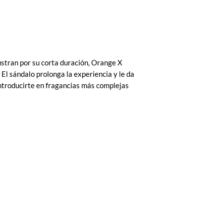
frustran por su corta duración, Orange X
 El sándalo prolonga la experiencia y le da
 introducirte en fragancias más complejas
POLITICAS
CO
NO
Terminos y condiciones