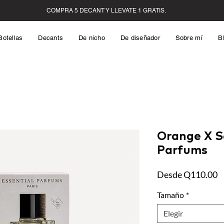
Botellas
Decants
De nicho
De diseñador
Sobre mí
B
Orange X S
Parfums
P
Desde
Q110.00
d
Tamaño
*
o
Elegir