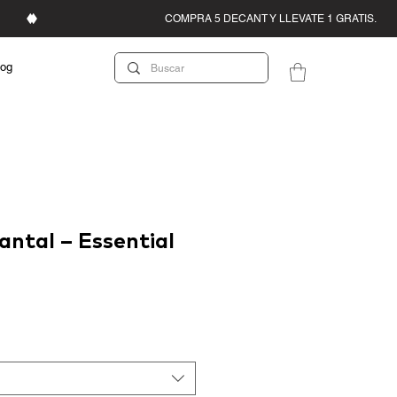
log
antal – Essential
recio
e
ferta