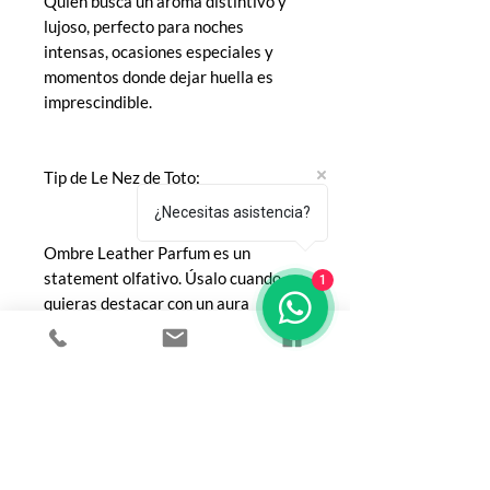
Quien busca un aroma distintivo y
lujoso, perfecto para noches
intensas, ocasiones especiales y
momentos donde dejar huella es
imprescindible.
Tip de Le Nez de Toto:
¿Necesitas asistencia?
Ombre Leather Parfum es un
statement olfativo. Úsalo cuando
1
quieras destacar con un aura
imponente y seductora: pocas
pulverizaciones bastan para
proyectar su personalidad
dominante.