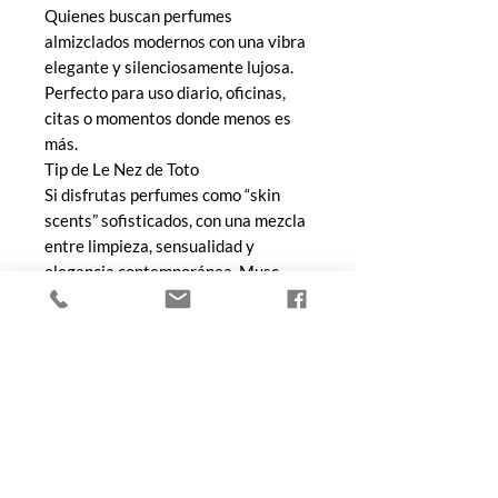
Quienes buscan perfumes
almizclados modernos con una vibra
elegante y silenciosamente lujosa.
Perfecto para uso diario, oficinas,
citas o momentos donde menos es
más.
Tip de Le Nez de Toto
Si disfrutas perfumes como “skin
scents” sofisticados, con una mezcla
entre limpieza, sensualidad y
elegancia contemporánea, Musc
Nurasana puede convertirse
fácilmente en uno de esos perfumes
que no quieres dejar de usar.
COMPRA