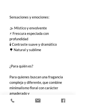
Sensaciones y emociones:
🌫️ Místico y envolvente
⚡ Frescura especiada con
profundidad
🕯️ Contraste suave y dramático
🌳 Natural y sublime
¿Para quién es?
Para quienes buscan una fragancia
compleja y diferente, que combine
minimalismo floral con carácter
amaderado y
especiado. Luci ed Ombre es ideal
para quienes disfrutan de perfumes