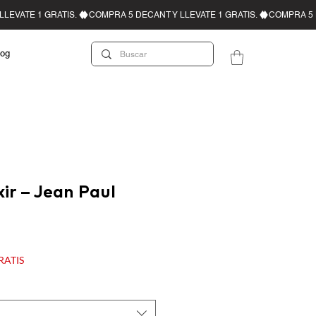
log
xir – Jean Paul
cio de oferta
GRATIS