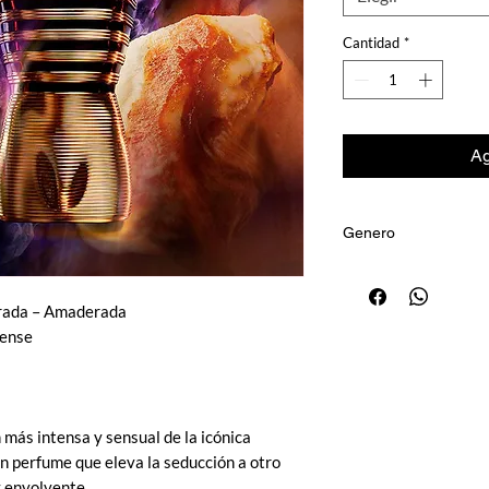
Cantidad
*
Ag
Genero
Masculino
arada – Amaderada
tense
n más intensa y sensual de la icónica
Un perfume que eleva la seducción a otro
y envolvente.