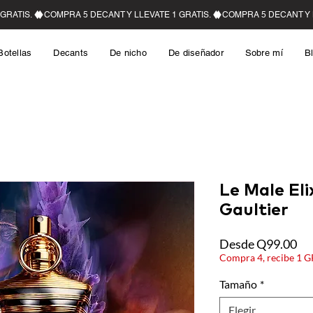
Botellas
Decants
De nicho
De diseñador
Sobre mí
B
Le Male Eli
Gaultier
Pre
Desde
Q99.00
Compra 4, recibe 1 
Tamaño
*
Elegir