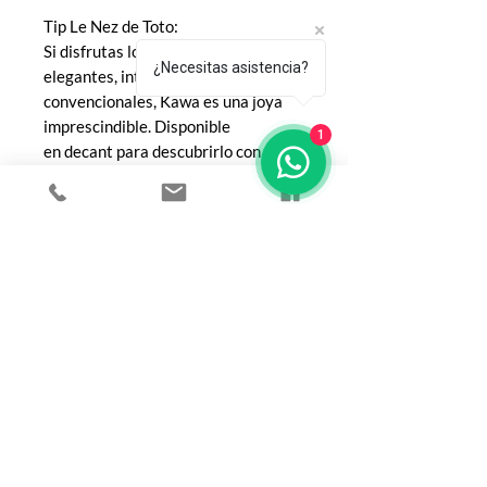
Tip Le Nez de Toto:
Si disfrutas los perfumes de café
¿Necesitas asistencia?
elegantes, intensos y poco
convencionales, Kawa es una joya
imprescindible. Disponible
1
en decant para descubrirlo con
calma o en botella para quienes
conectan con su carácter artístico.
COMPRA
Todos los productos
Botellas
Perfumes de Diseñador
Perfumes de Nicho
Femenino