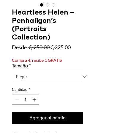
Heartless Helen –
Penhaligon’s
(Portraits
Collection)
Precio
Precio de oferta
Desde
 Q 250.00 
Q225.00
Compra 4, recibe 1 GRATIS
Tamaño
*
Cantidad
*
Agregar al carrito