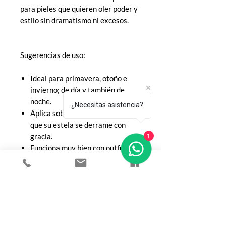
para pieles que quieren oler poder y
estilo sin dramatismo ni excesos.
Sugerencias de uso:
Ideal para primavera, otoño e
invierno; de día y también de
noche.
¿Necesitas asistencia?
Aplica sobre cuello y escote para
que su estela se derrame con
gracia.
1
Funciona muy bien con outfits
minimalistas: blazers, camisas
blancas o looks monochrome.
Tip de Le Nez de Toto: