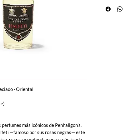
eciado · Oriental
te)
los perfumes más icónicos de Penhaligon’s.
alfeti —famoso por sus rosas negras— este
ica, oscura y profundamente sofisticada.