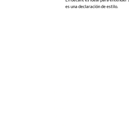
es una declaración de estilo.
COMPRA
Todos los productos
Botellas
Perfumes de Diseñador
Perfumes de Nicho
Femenino
Masculinos
Unisex