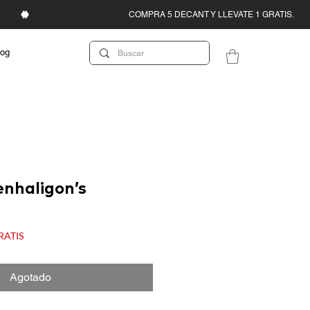
log
enhaligon’s
recio
e
GRATIS
ferta
Agotado