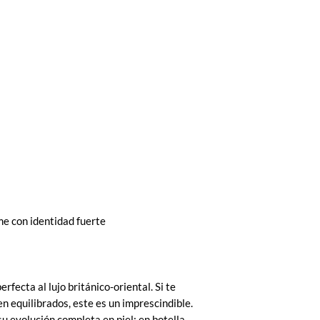
e con identidad fuerte
rfecta al lujo británico-oriental. Si te
n equilibrados, este es un imprescindible.
u evolución completa en piel; en botella,