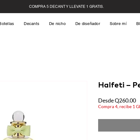
Botellas
Decants
De nicho
De diseñador
Sobre mí
B
Halfeti – P
P
Desde
Q260.00
d
Compra 4, recibe 1 
o