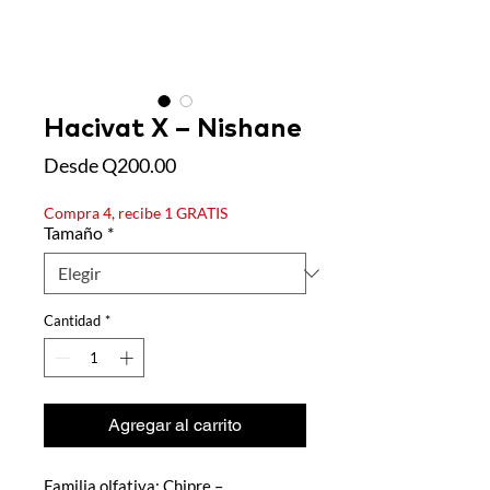
Hacivat X – Nishane
Precio de oferta
Desde
Q200.00
Compra 4, recibe 1 GRATIS
Tamaño
*
Cantidad
*
Agregar al carrito
Familia olfativa: Chipre –