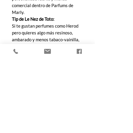
comercial dentro de Parfums de
Marly.
Tip de Le Nez de Toto:
Si te gustan perfumes como Herod
pero quieres algo más resinoso,
ambarado y menos tabaco-vainilla,
Habdan puede convertirse en una
joya escondida dentro de la marca.
COMPRA
Todos los productos
Botellas
Perfumes de Diseñador
Perfumes de Nicho
Femenino