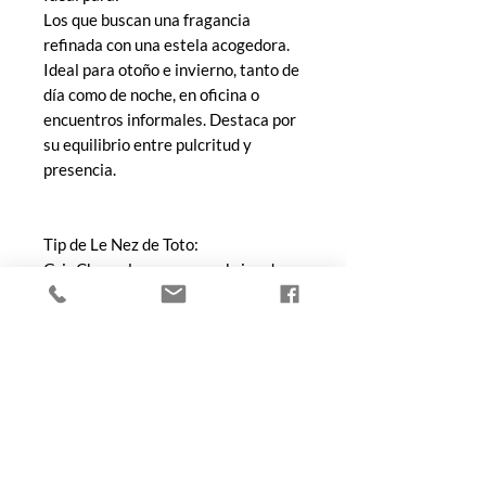
Los que buscan una fragancia
refinada con una estela acogedora.
Ideal para otoño e invierno, tanto de
día como de noche, en oficina o
encuentros informales. Destaca por
su equilibrio entre pulcritud y
presencia.
Tip de Le Nez de Toto:
Gris Charnel es como un abrigo de
cachemira en una tarde parisina:
elegante, reconfortante y con señal
de distinción silenciosa.
COMPRA