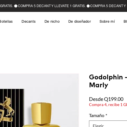
Botellas
Decants
De nicho
De diseñador
Sobre mí
B
Godolphin 
Marly
P
Desde
Q199.00
Compra 4, recibe 1 
Tamaño
*
Elegir