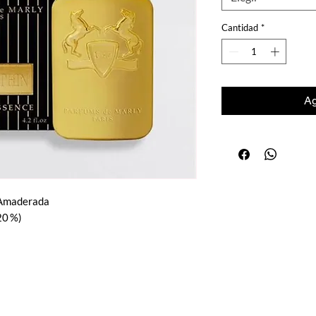
Cantidad
*
Ag
– Amaderada
20 %)