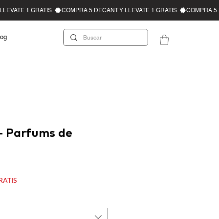
log
– Parfums de
recio de oferta
GRATIS