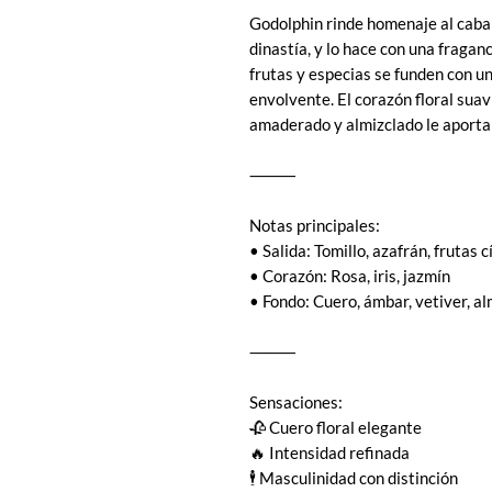
Godolphin rinde homenaje al cabal
dinastía, y lo hace con una fraganc
frutas y especias se funden con u
envolvente. El corazón floral suav
amaderado y almizclado le aporta 
⸻
Notas principales:
• Salida: Tomillo, azafrán, frutas c
• Corazón: Rosa, iris, jazmín
• Fondo: Cuero, ámbar, vetiver, al
⸻
Sensaciones:
🥀 Cuero floral elegante
🔥 Intensidad refinada
🕴️ Masculinidad con distinción