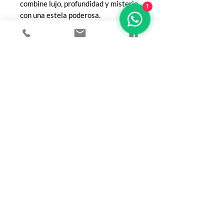
combine lujo, profundidad y misterio
1
con una estela poderosa.
COMPRA
Todos los productos
Botellas
Perfumes de Diseñador
Perfumes de Nicho
Femenino
Masculinos
Unisex
Sobre mí
POLITICAS