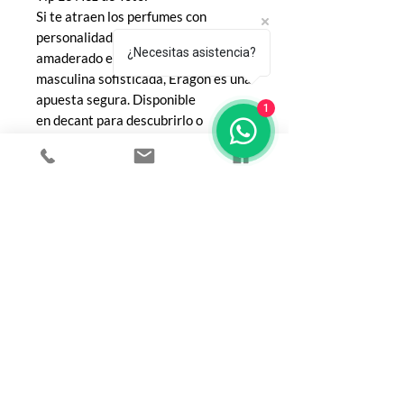
Si te atraen los perfumes con
personalidad firme, fondo
¿Necesitas asistencia?
amaderado elegante y una vibra
masculina sofisticada, Eragon es una
apuesta segura. Disponible
1
en decant para descubrirlo o
en botella para quienes ya saben lo
que buscan.
COMPRA
Todos los productos
Botellas
Perfumes de Diseñador
Perfumes de Nicho
Femenino