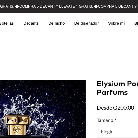
Botellas
Decants
De nicho
De diseñador
Sobre mí
B
Elysium Po
Parfums
P
Desde
Q200.00
Tamaño
*
Elegir