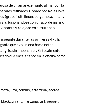
rosa de un amanecer junto al mar con la
nerales refinados. Creado por Roja Dove,
cos (grapefruit, limón, bergamota, lima) y
misia, fusionándose con un acorde marino
e vibrante y relajado en simultáneo .
chispeante durante las primeras 4–5 h,
egante que evoluciona hacia notas
r gris, sin imponerse . Es totalmente
sticado que encaja tanto en la oficina como
amota, lima, tomillo, artemisia, acorde
, blackcurrant, manzana, pink pepper,