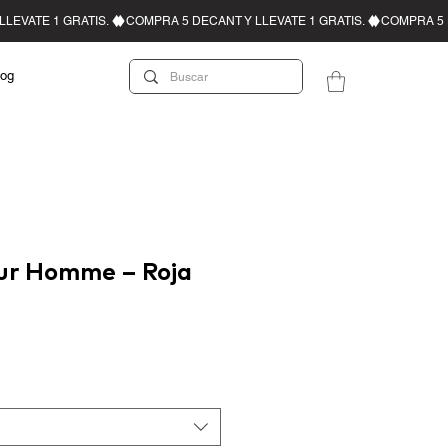
log
ur Homme – Roja
recio de oferta