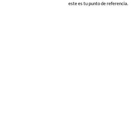
este es tu punto de referencia.
COMPRA
Todos los productos
Botellas
Perfumes de Diseñador
Perfumes de Nicho
Femenino
Masculinos
Unisex