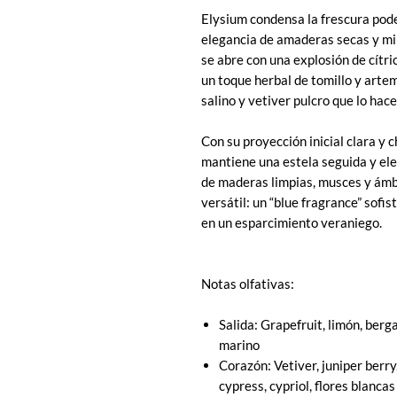
Elysium condensa la frescura pode
elegancia de amaderas secas y mi
se abre con una explosión de cítri
un toque herbal de tomillo y arte
salino y vetiver pulcro que lo hac
Con su proyección inicial clara y 
mantiene una estela seguida y el
de maderas limpias, musces y ámba
versátil: un “blue fragrance” sofi
en un esparcimiento veraniego.
Notas olfativas:
Salida: Grapefruit, limón, berg
marino
Corazón: Vetiver, juniper berry
cypress, cypriol, flores blancas