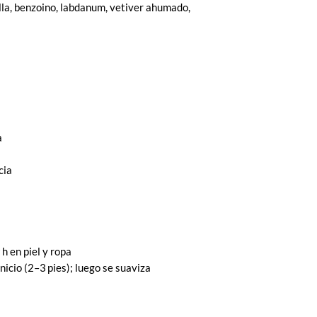
illa, benzoino, labdanum, vetiver ahumado,
a
cia
 h en piel y ropa
icio (2–3 pies); luego se suaviza