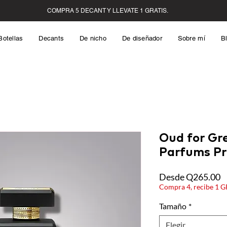
Botellas
Decants
De nicho
De diseñador
Sobre mí
B
Oud for Gre
Parfums Pr
P
Desde
Q265.00
d
Compra 4, recibe 1 
o
Tamaño
*
Elegir