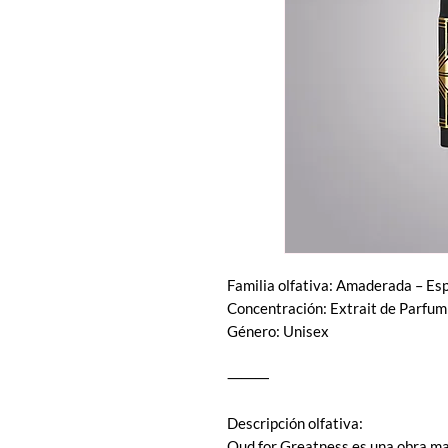
Familia olfativa: Amaderada – Es
Concentración: Extrait de Parfum
Género: Unisex
⸻
Descripción olfativa:
Oud for Greatness es una obra mae