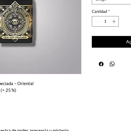
Cantidad
*
Ag
peciada – Oriental
 (≈ 25 %)
stra de poder, presencia y misterio.