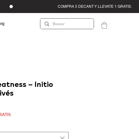
log
atness – Initio
ivés
recio
e
GRATIS
ferta