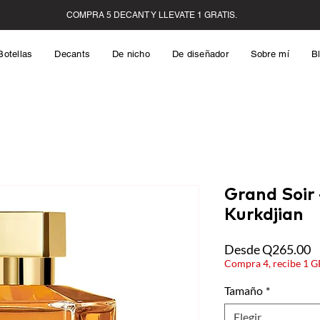
Botellas
Decants
De nicho
De diseñador
Sobre mí
B
Grand Soir 
Kurkdjian
P
Desde
Q265.00
d
Compra 4, recibe 1 
o
Tamaño
*
Elegir