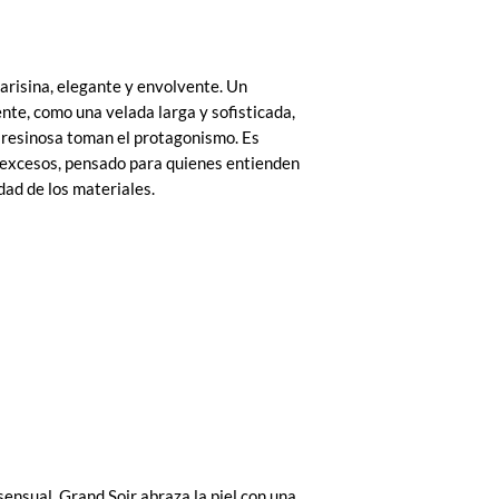
parisina, elegante y envolvente. Un
te, como una velada larga y sofisticada,
a resinosa toman el protagonismo. Es
n excesos, pensado para quienes entienden
idad de los materiales.
sensual. Grand Soir abraza la piel con una