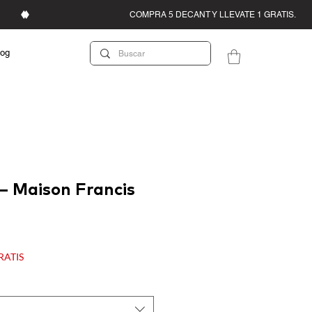
log
– Maison Francis
recio
e
GRATIS
ferta