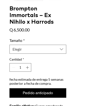
Brompton
Immortals – Ex
Nihilo x Harrods
Precio
Q 6,500.00
Tamaño
*
Elegir
Cantidad
*
fecha estimada de entrega 5 semanas
posterior a fecha de compra.
Pedido anticipado
Familia olfativa:
Cuero amaderado