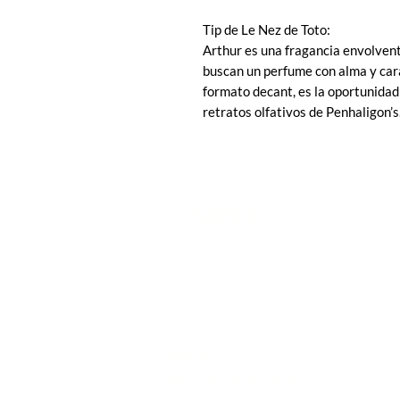
Tip de Le Nez de Toto:
Arthur es una fragancia envolven
buscan un perfume con alma y cará
formato decant, es la oportunidad 
retratos olfativos de Penhaligon’s
COMPRA
Todos los productos
Botellas
Perfumes de Diseñador