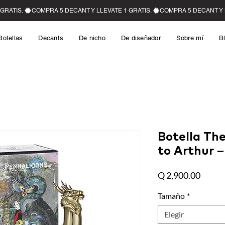
Botellas
Decants
De nicho
De diseñador
Sobre mí
B
Botella Th
to Arthur –
Precio
Q 2,900.00
Tamaño
*
Elegir