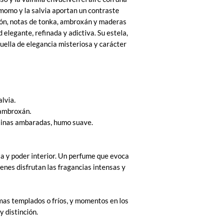
amomo y la salvia aportan un contraste
zón, notas de tonka, ambroxán y maderas
legante, refinada y adictiva. Su estela,
uella de elegancia misteriosa y carácter
lvia.
 ambroxán.
sinas ambaradas, humo suave.
a y poder interior. Un perfume que evoca
ienes disfrutan las fragancias intensas y
imas templados o fríos, y momentos en los
 distinción.