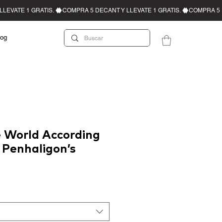
log
e World According
 Penhaligon’s