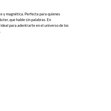
te y magnética. Perfecta para quienes
cter, que hable sin palabras. En
ideal para adentrarte en el universo de los
.
POLITICAS
CO
NO
Terminos y condiciones
Políticas de privacidad
Preguntas frecuentes
info@