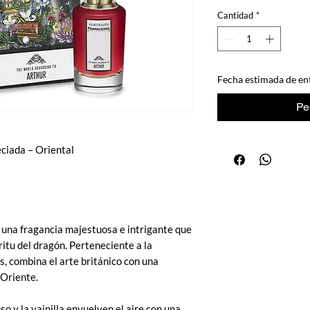
Cantidad
*
Fecha estimada de en
Pe
ciada – Oriental
 una fragancia majestuosa e intrigante que
itu del dragón. Perteneciente a la
s, combina el arte británico con una
 Oriente.
so y la vainilla envuelven el aire con una