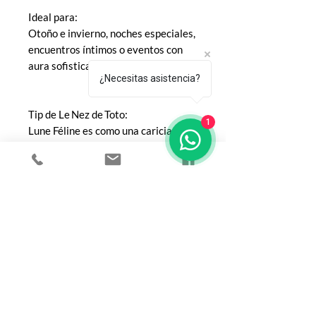
Ideal para:
Otoño e invierno, noches especiales,
encuentros íntimos o eventos con
aura sofisticada y misteriosa.
¿Necesitas asistencia?
Tip de Le Nez de Toto:
1
Lune Féline es como una caricia
lunar sobre piel cálida: especiado al
inicio, profundo y dulce en su estela.
Irradia elegancia sin pedir permiso.
COMPRA
Todos los productos
Botellas