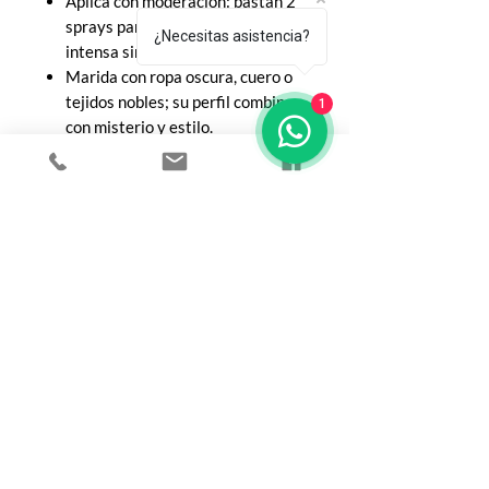
Aplica con moderación: bastan 2
sprays para una proyección
¿Necesitas asistencia?
intensa sin saturar.
Marida con ropa oscura, cuero o
tejidos nobles; su perfil combina
1
con misterio y estilo.
Tip de Le Nez de Toto:
Boccanera es el beso oscuro en la
penumbra: atrevido, inolvidable, y
deliciosamente peligroso. Si buscás
una fragancia que te haga sentir
elegante y provocador… esta es.
COMPRA