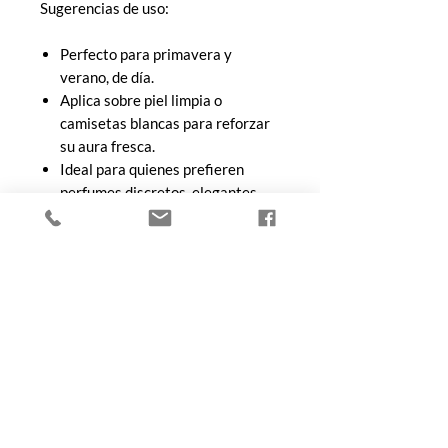
Sugerencias de uso:
Perfecto para primavera y
verano, de día.
Aplica sobre piel limpia o
camisetas blancas para reforzar
su aura fresca.
Ideal para quienes prefieren
perfumes discretos, elegantes,
casi invisibles… pero inolvidables.
Tip de Le Nez de Toto:
Blanche es una elegancia silenciosa:
no busca sobresalir, sino quedarse
contigo. Si eliges fragancias limpias,
sofisticadas y cercanas… esta es tu
firma.