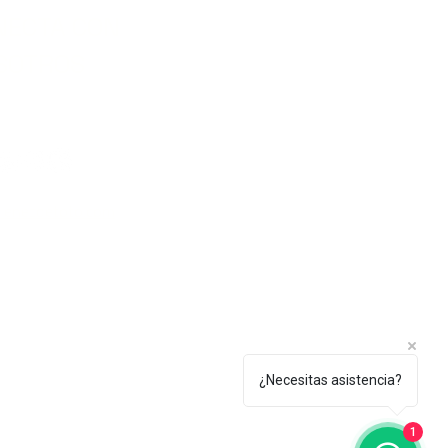
NECTA CON
SOTROS
lenezdetoto.com
¿Necesitas asistencia?
1