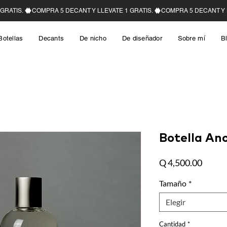
Botellas
Decants
De nicho
De diseñador
Sobre mí
B
Botella Ano
Precio
Q 4,500.00
Tamaño
*
Elegir
Cantidad
*